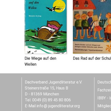
Die Wiege auf den
Das Rad auf der Schu
Wellen
Dachverband Jugendliteratur e.V.
Deutsch
Steinerstraße 15, Haus B
Fachzeit
D - 81369 München
IBBY - 
Tel. 0049 (0) 89 45 80 806
E-Mail
info
jugendliteratur.org
Mitglie