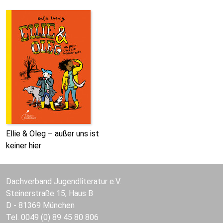
Ellie & Oleg – außer uns ist
keiner hier
Dachverband Jugendliteratur e.V.
Steinerstraße 15, Haus B
D - 81369 München
Tel. 0049 (0) 89 45 80 806