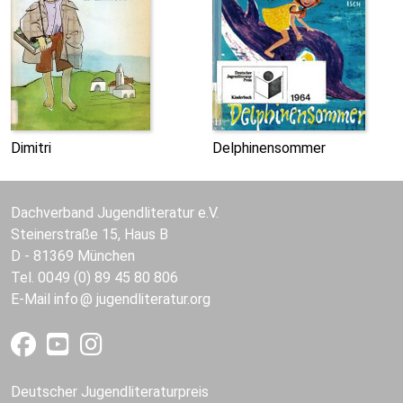
Dimitri
Delphinensommer
Dachverband Jugendliteratur e.V.
Steinerstraße 15, Haus B
D - 81369 München
Tel. 0049 (0) 89 45 80 806
E-Mail
info
jugendliteratur.org
Deutscher Jugendliteraturpreis