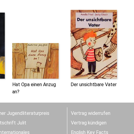
Hat Opa einen Anzug
Der unsichtbare Vater
an?
er Jugendliteraturpreis
Vertrag widerrufen
schrift Julit
Vertrag kündigen
Internationales
English Key Facts