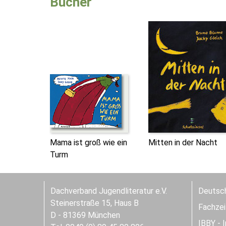
Bücher
Mama ist groß wie ein
Mitten in der Nacht
Turm
Dachverband Jugendliteratur e.V.
Deutsch
Steinerstraße 15, Haus B
Fachzeit
D - 81369 München
IBBY - 