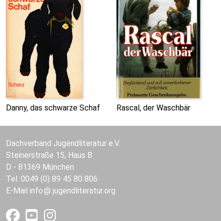
Danny, das schwarze Schaf
Rascal, der Waschbär
Dachverband Jugendliteratur e.V.
Steinerstraße 15, Haus B
D - 81369 München
Tel. 0049 (0) 89 45 80 806
E-Mail
info
jugendliteratur.org