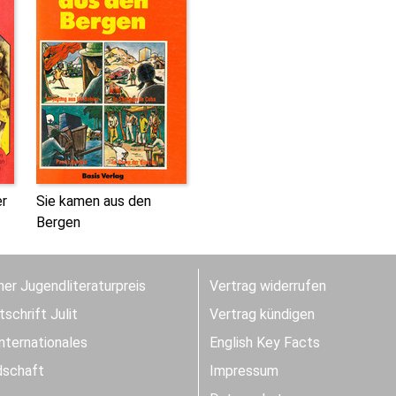
er
Sie kamen aus den
Bergen
er Jugendliteraturpreis
Vertrag widerrufen
schrift Julit
Vertrag kündigen
Internationales
English Key Facts
dschaft
Impressum