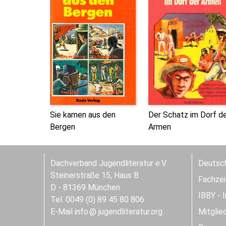
Sie kamen aus den
Der Schatz im Dorf d
Bergen
Armen
Dachverband Jugendliteratur e.V.
Deutsch
Steinerstraße 15, Haus B
Fachzeit
D - 81369 München
IBBY - 
Tel. 0049 (0) 89 45 80 806
E-Mail
info
jugendliteratur.org
Mitglie