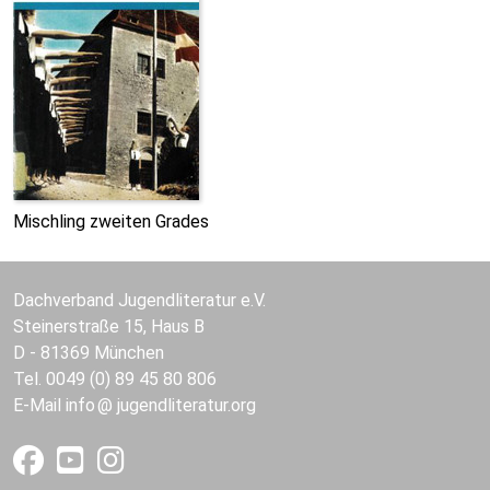
Mischling zweiten Grades
Dachverband Jugendliteratur e.V.
Steinerstraße 15, Haus B
D - 81369 München
Tel. 0049 (0) 89 45 80 806
E-Mail
info
jugendliteratur.org