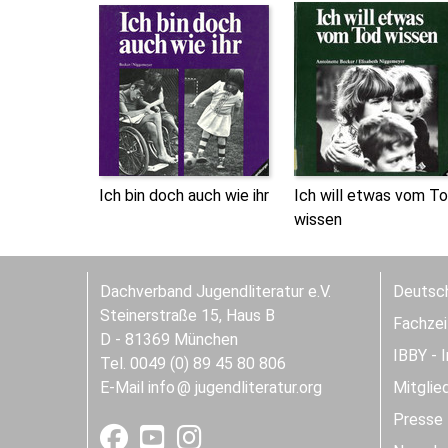
Ich bin doch auch wie ihr
Ich will etwas vom T
wissen
Dachverband Jugendliteratur e.V.
Deutsch
Steinerstraße 15, Haus B
Fachzeit
D - 81369 München
IBBY - 
Tel. 0049 (0) 89 45 80 806
E-Mail
info
jugendliteratur.org
Mitglie
Presse