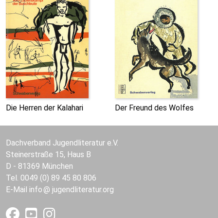
Die Herren der Kalahari
Der Freund des Wolfes
Dachverband Jugendliteratur e.V.
Steinerstraße 15, Haus B
D - 81369 München
Tel. 0049 (0) 89 45 80 806
E-Mail
info
jugendliteratur.org