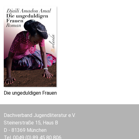
Die ungeduldigen Frauen
Dachverband Jugendliteratur e.V.
Steinerstraße 15, Haus B
D - 81369 München
Tel. 0049 (0) 89 45 80 806