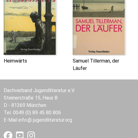
Heimwärts
Samuel Tillerman, der
Läufer
Dachverband Jugendliteratur e.V.
Steinerstraße 15, Haus B
D - 81369 München
Tel. 0049 (0) 89 45 80 806
E-Mail
info
jugendliteratur.org