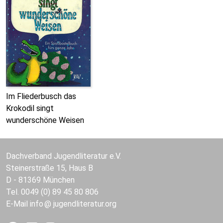
Im Fliederbusch das
Krokodil singt
wunderschöne Weisen
Dachverband Jugendliteratur e.V.
Steinerstraße 15, Haus B
D - 81369 München
Tel. 0049 (0) 89 45 80 806
E-Mail
info
jugendliteratur.org