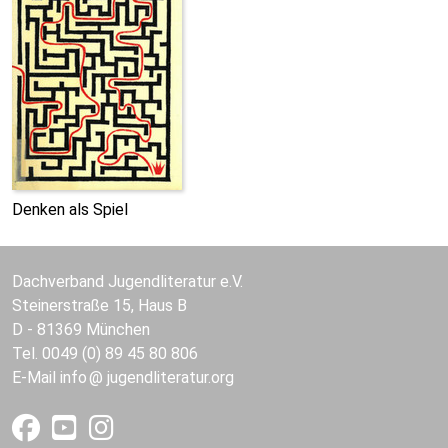
Denken als Spiel
Dachverband Jugendliteratur e.V.
Steinerstraße 15, Haus B
D - 81369 München
Tel. 0049 (0) 89 45 80 806
E-Mail
info
jugendliteratur.org