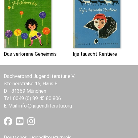
Das verlorene Geheimnis
Irja tauscht Rentiere
Dachverband Jugendliteratur e.V.
Steinerstraße 15, Haus B
D - 81369 München
Tel. 0049 (0) 89 45 80 806
E-Mail
info
jugendliteratur.org
Deutscher Jugendliteraturpreis