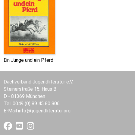
Ein Junge und ein Pferd
Dachverband Jugendliteratur e.V.
Steinerstraße 15, Haus B
D - 81369 München
Tel. 0049 (0) 89 45 80 806
E-Mail
info
jugendliteratur.org