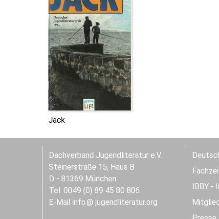
Jack
Dachverband Jugendliteratur e.V.
Deutsch
Steinerstraße 15, Haus B
Fachzeit
D - 81369 München
IBBY - 
Tel. 0049 (0) 89 45 80 806
E-Mail
info
jugendliteratur.org
Mitglie
Presse