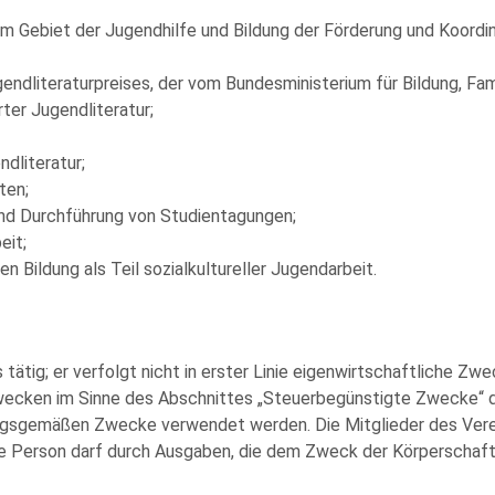
em Gebiet der Jugendhilfe und Bildung der Förderung und Koordin
endliteraturpreises, der vom Bundesministerium für Bildung, Fam
er Jugendliteratur;
ndliteratur;
ten;
und Durchführung von Studientagungen;
eit;
n Bildung als Teil sozialkultureller Jugendarbeit.
 tätig; er verfolgt nicht in erster Linie eigenwirtschaftliche Zw
Zwecken im Sinne des Abschnittes „Steuerbegünstigte Zwecke“
ungsgemäßen Zwecke verwendet werden. Die Mitglieder des Vereins
e Person darf durch Ausgaben, die dem Zweck der Körperschaft 