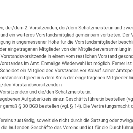
, der/dem 2. Vorsitzenden, der/dem Schatzmeister:in und zwei w
 und ein weiteres Vorstandsmitglied gemeinsam vertreten. Der Vo
gung in angemessener Höhe für die Vorstandsmitglieder beschl
der eingetragenen Mitglieder von der Mitgliederversammlung in 
ie Vorstandsvorsitzende in einem vom restlichen Vorstand geson
Vorstandes im Amt. Einmalige Wiederwahl ist möglich. Ferner is
Scheidet ein Mitglied des Vorstandes vor Ablauf seiner Amtsper
Vorstandsmitglied aus dem Kreis der eingetragenen Mitglieder 
die/den Vorstandsvorsitzende:n.
 Vorsitzende:n und die/den Schatzmeister:in.
egebenen Aufgabenkreis eine:n Geschäftsführer:in bestellen (vgl
er gemäß § 30 BGB bestellen (vgl. § 14). Die Vertretungsmacht d
 Vereins zuständig, soweit sie nicht durch die Satzung oder zwi
 die laufenden Geschäfte des Vereins und ist für die Durchfüh