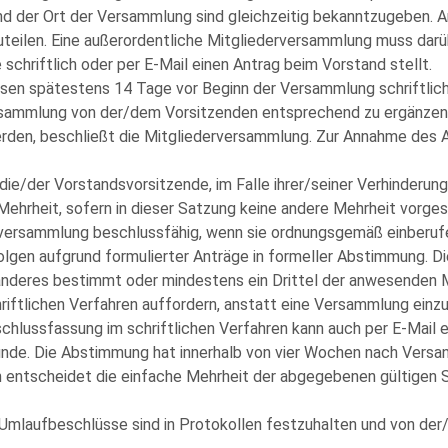
 der Ort der Versammlung sind gleichzeitig bekanntzugeben. A
teilen. Eine außerordentliche Mitgliederversammlung muss darü
 schriftlich oder per E-Mail einen Antrag beim Vorstand stellt.
sen spätestens 14 Tage vor Beginn der Versammlung schriftlich
ersammlung von der/dem Vorsitzenden entsprechend zu ergänzen
erden, beschließt die Mitgliederversammlung. Zur Annahme des An
die/der Vorstandsvorsitzende, im Falle ihrer/seiner Verhinderun
ehrheit, sofern in dieser Satzung keine andere Mehrheit vorges
erversammlung beschlussfähig, wenn sie ordnungsgemäß einberufe
lgen aufgrund formulierter Anträge in formeller Abstimmung. Di
anderes bestimmt oder mindestens ein Drittel der anwesenden M
riftlichen Verfahren auffordern, anstatt eine Versammlung einzu
chlussfassung im schriftlichen Verfahren kann auch per E-Mail 
ründe. Die Abstimmung hat innerhalb von vier Wochen nach Versa
en entscheidet die einfache Mehrheit der abgegebenen gültigen
 Umlaufbeschlüsse sind in Protokollen festzuhalten und von d