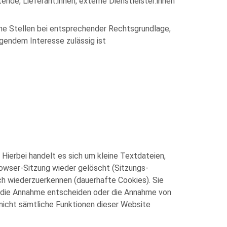
nde, Lieferant:innen, externe Dienstleister:innen
che Stellen bei entsprechender Rechtsgrundlage,
egendem Interesse zulässig ist
ierbei handelt es sich um kleine Textdateien,
owser-Sitzung wieder gelöscht (Sitzungs-
ch wiederzuerkennen (dauerhafte Cookies). Sie
ber die Annahme entscheiden oder die Annahme von
 nicht sämtliche Funktionen dieser Website