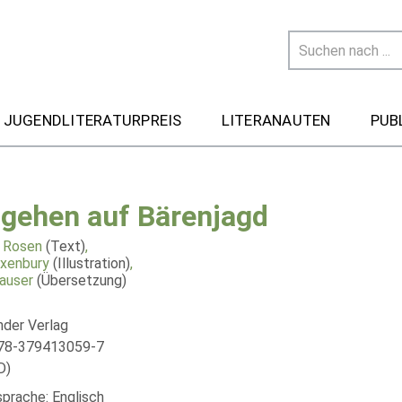
 JUGENDLITERATURPREIS
LITERANAUTEN
PUB
 gehen auf Bärenjagd
 Rosen
(Text)
,
xenbury
(Illustration)
,
hauser
(Übersetzung)
nder Verlag
978-379413059-7
D)
sprache: Englisch