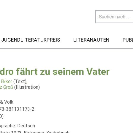
 JUGENDLITERATURPREIS
LITERANAUTEN
PUB
dro fährt zu seinem Vater
 Ekker
(Text)
,
nz Groß
(Illustration)
& Volk
978-381131173-2
D)
lsprache: Deutsch
liste 1973, Kategorie: Kinderbuch