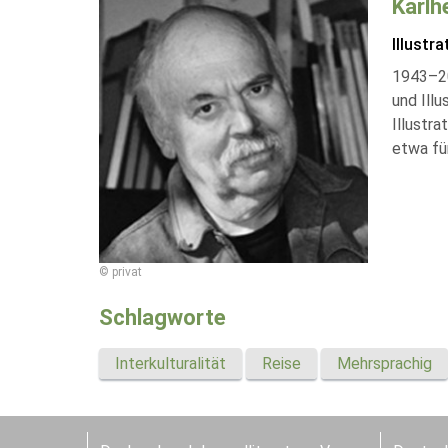
Karlh
Illustra
1943–200
und Illu
Illustr
etwa fü
© privat
Schlagworte
Interkulturalität
Reise
Mehrsprachig