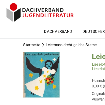
DACHVERBAND
DEUTSCHER
Startseite
Leiermann dreht goldne Sterne
Lei
Lieselo
Lieselo
Heinric
0,00 € (
Origina
Auswahl