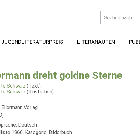
 JUGENDLITERATURPREIS
LITERANAUTEN
PUB
ermann dreht goldne Sterne
tte Schwarz
(Text)
,
tte Schwarz
(Illustration)
h Ellermann Verlag
D)
lsprache: Deutsch
liste 1960, Kategorie: Bilderbuch