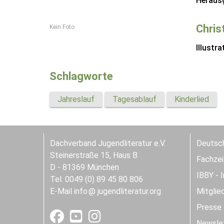
Heraus
Chris
Kein Foto
Illustra
Schlagworte
Jahreslauf
Tagesablauf
Kinderlied
Dachverband Jugendliteratur e.V.
Deutsch
Steinerstraße 15, Haus B
Fachzeit
D - 81369 München
IBBY - 
Tel. 0049 (0) 89 45 80 806
E-Mail
info
jugendliteratur.org
Mitglie
Presse
Newslet