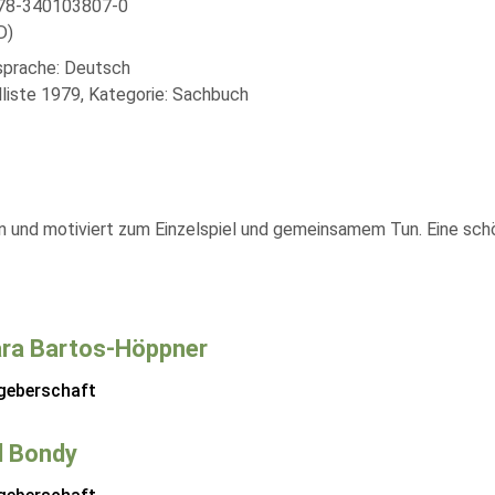
978-340103807-0
D)
lsprache: Deutsch
liste 1979, Kategorie: Sachbuch
n und motiviert zum Einzelspiel und gemeinsamem Tun. Eine schö
ra Bartos-Höppner
geberschaft
d Bondy