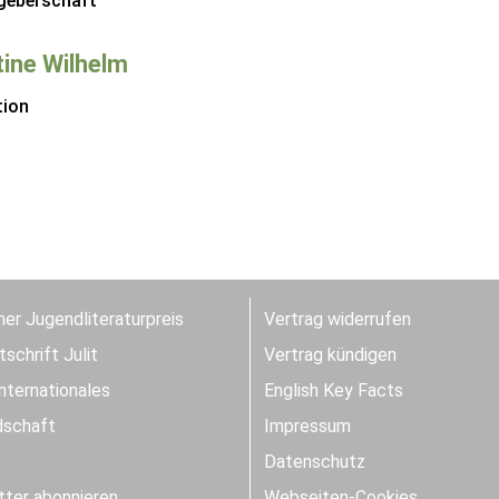
geberschaft
tine Wilhelm
tion
er Jugendliteraturpreis
Vertrag widerrufen
schrift Julit
Vertrag kündigen
Internationales
English Key Facts
dschaft
Impressum
Datenschutz
ter abonnieren
Webseiten-Cookies