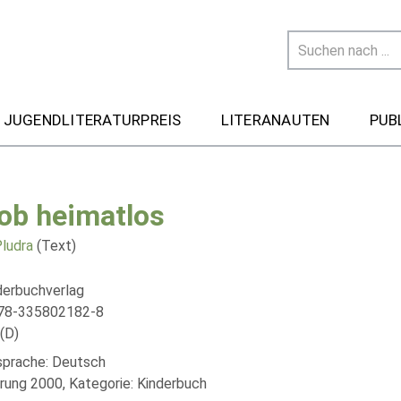
 JUGENDLITERATURPREIS
LITERANAUTEN
PUB
ob heimatlos
ludra
(Text)
derbuchverlag
978-335802182-8
(D)
lsprache: Deutsch
rung 2000, Kategorie: Kinderbuch