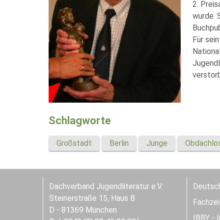
2. Preis
wurde. 
Buchpub
Für sein
Nationa
Jugendl
verstor
Schlagworte
Großstadt
Berlin
Junge
Obdachlos
Dachverband Jugendliteratur e.V.
Deutsch
Steinerstraße 15, Haus B
Fachzeit
D - 81369 München
IBBY - 