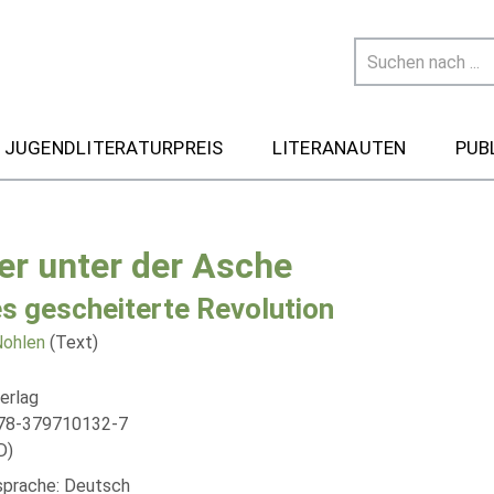
 JUGENDLITERATURPREIS
LITERANAUTEN
PUB
er unter der Asche
es gescheiterte Revolution
Nohlen
(Text)
erlag
978-379710132-7
D)
lsprache: Deutsch