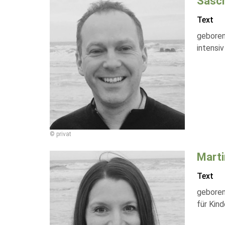
Sasc
Text
geboren
intensi
© privat
Marti
Text
geboren
für Kin