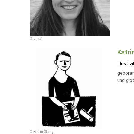
© privat
Katri
Illustra
geboren
und gib
© Katrin Stangl