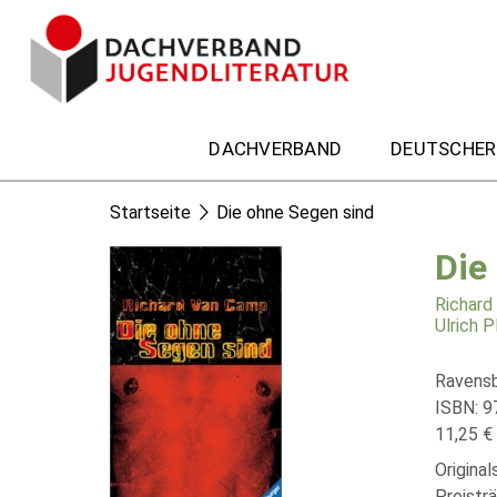
DACHVERBAND
DEUTSCHER
Startseite
Die ohne Segen sind
Die
Richard
Ulrich P
Ravensb
ISBN: 
11,25 € 
Original
Preistr