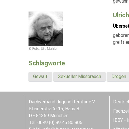
gewann 
Ulric
Überse
geboren 
greift 
© Foto: Ute Mahler
Schlagworte
Gewalt
Sexueller Missbrauch
Drogen
Dachverband Jugendliteratur e.V.
Deutsch
Steinerstraße 15, Haus B
Fachzeit
D - 81369 München
IBBY - 
Tel. 0049 (0) 89 45 80 806