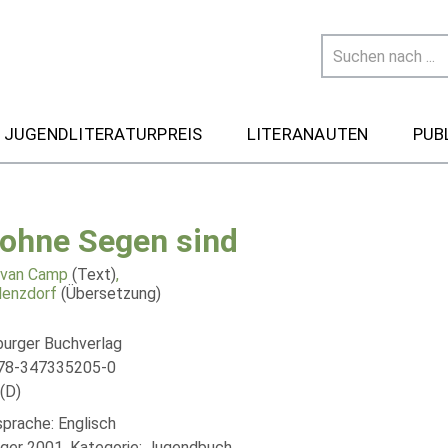
 JUGENDLITERATURPREIS
LITERANAUTEN
PUB
 ohne Segen sind
 van Camp
(Text)
,
lenzdorf
(Übersetzung)
urger Buchverlag
978-347335205-0
(D)
sprache: Englisch
äger 2001, Kategorie: Jugendbuch