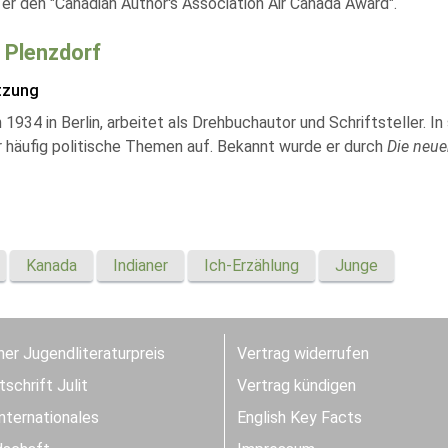
er den "Canadian Author's Association Air Canada Award".
h Plenzdorf
tzung
1934 in Berlin, arbeitet als Drehbuchautor und Schriftsteller. 
er häufig politische Themen auf. Bekannt wurde er durch
Die neue
Kanada
Indianer
Ich-Erzählung
Junge
er Jugendliteraturpreis
Vertrag widerrufen
schrift Julit
Vertrag kündigen
Internationales
English Key Facts