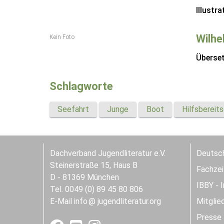
Illustra
Wilhe
Kein Foto
Überse
Schlagworte
Seefahrt
Junge
Boot
Hilfsbereit
Dachverband Jugendliteratur e.V.
Deutsch
Steinerstraße 15, Haus B
Fachzeit
D - 81369 München
IBBY - 
Tel. 0049 (0) 89 45 80 806
E-Mail
info
jugendliteratur.org
Mitglie
Presse