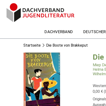
DACHVERBAND
DEUTSCHER
Startseite
Die Boote von Brakkeput
Die
Miep D
Helma B
Wilhelm
Wester
0,00 € (
Original
Auswahl