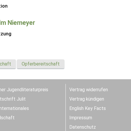
tion
lm Niemeyer
tzung
schaft
Opferbereitschaft
er Jugendliteraturpreis
Vertrag widerrufen
schrift Julit
Vertrag kündigen
Internationales
English Key Facts
dschaft
Impressum
Datenschutz