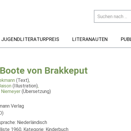
 JUGENDLITERATURPREIS
LITERANAUTEN
PUB
 Boote von Brakkeput
iekmann
(Text)
,
aison
(Illustration)
,
 Niemeyer
(Übersetzung)
mann Verlag
D)
sprache: Niederländisch
liste 1960, Kategorie: Kinderbuch