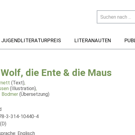
 JUGENDLITERATURPREIS
LITERANAUTEN
PUB
 Wolf, die Ente & die Maus
rnett
(Text)
,
ssen
(Illustration)
,
 Bodmer
(Übersetzung)
d
78-3-314-10440-4
(D)
sprache: Englisch