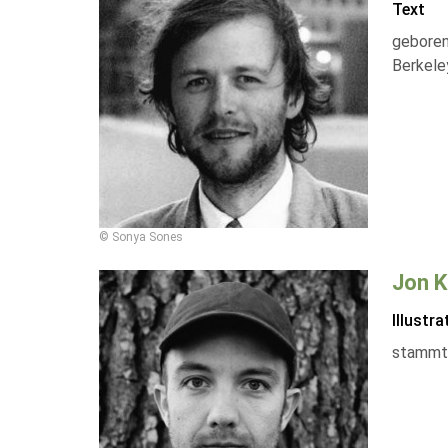
Text
geboren 
Berkeley
© Sonya Sones
Jon K
Illustra
stammt 