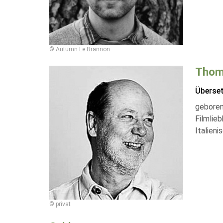
© Autumn Le Brannon
Thom
Überse
geboren 
Filmlie
Italien
© privat