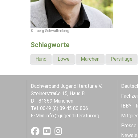
© Joerg Schwalfenberg
Schlagworte
Hund
Löwe
Märchen
Persiflage
Dachverband Jugendliteratur e.V.
Deutsch
Steinerstraße 15, Haus B
Fachzeit
D - 81369 München
IBBY - 
Tel. 0049 (0) 89 45 80 806
E-Mail
info
jugendliteratur.org
Mitglie
Presse
Newslet