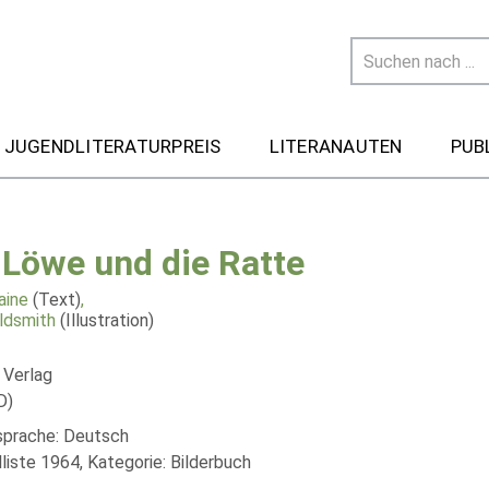
 JUGENDLITERATURPREIS
LITERANAUTEN
PUB
 Löwe und die Ratte
aine
(Text)
,
ildsmith
(Illustration)
 Verlag
D)
lsprache: Deutsch
liste 1964, Kategorie: Bilderbuch