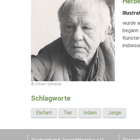
Herbe
Illustra
wurde a
begann e
Kunster
insbeson
© Ortwin Scheider
Schlagworte
Elefant
Tier
Indien
Junge