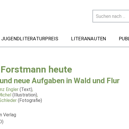
 JUGENDLITERATURPREIS
LITERANAUTEN
PUB
 Forstmann heute
 und neue Aufgaben in Wald und Flur
nz Engler
(Text)
,
ichel
(Illustration)
,
Schleder
(Fotografie)
 Verlag
D)