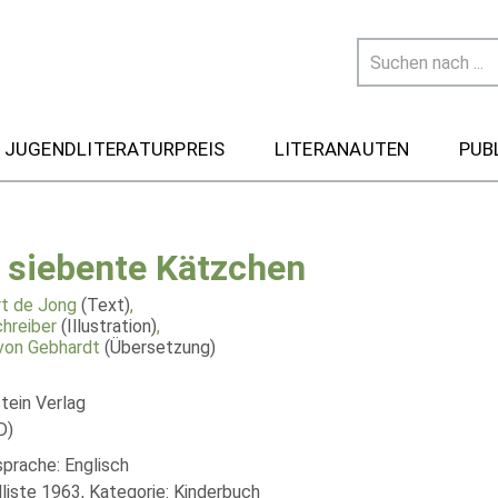
 JUGENDLITERATURPREIS
LITERANAUTEN
PUB
 siebente Kätzchen
t de Jong
(Text)
,
chreiber
(Illustration)
,
von Gebhardt
(Übersetzung)
tein Verlag
D)
sprache: Englisch
liste 1963, Kategorie: Kinderbuch