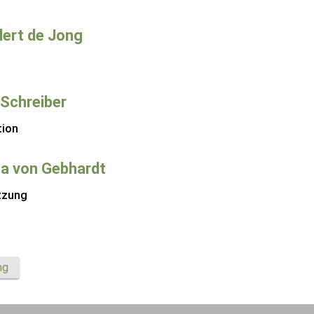
ert de Jong
 Schreiber
tion
a von Gebhardt
tzung
ng