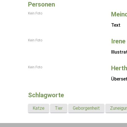
Personen
Meind
Kein Foto
Text
Irene
Kein Foto
Illustra
Herth
Kein Foto
Überse
Schlagworte
Katze
Tier
Geborgenheit
Zuneigu