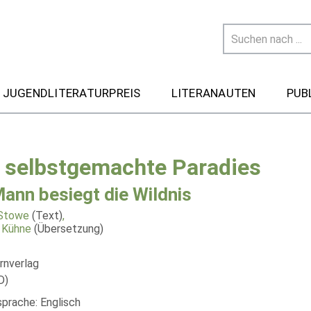
 JUGENDLITERATURPREIS
LITERANAUTEN
PUB
 selbstgemachte Paradies
Mann besiegt die Wildnis
 Stowe
(Text)
,
 Kühne
(Übersetzung)
rnverlag
D)
sprache: Englisch