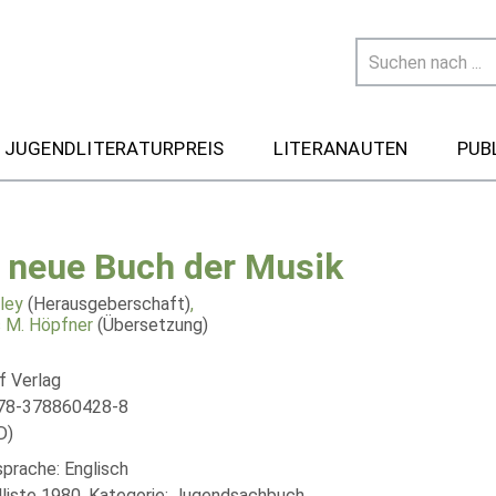
 JUGENDLITERATURPREIS
LITERANAUTEN
PUB
 neue Buch der Musik
ley
(Herausgeberschaft)
,
 M. Höpfner
(Übersetzung)
f Verlag
978-378860428-8
D)
sprache: Englisch
liste 1980, Kategorie: Jugendsachbuch