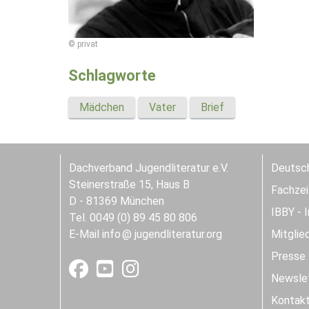
© privat
Schlagworte
Mädchen
Vater
Brief
Dachverband Jugendliteratur e.V.
Deutsch
Steinerstraße 15, Haus B
Fachzeit
D - 81369 München
IBBY - 
Tel. 0049 (0) 89 45 80 806
E-Mail
info
jugendliteratur.org
Mitglie
Presse
Newslet
Kontak