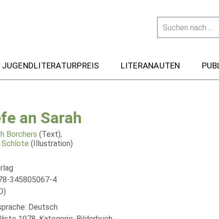
 JUGENDLITERATURPREIS
LITERANAUTEN
PUB
efe an Sarah
th Borchers
(Text)
,
 Schlote
(Illustration)
rlag
978-345805067-4
D)
lsprache: Deutsch
liste 1978, Kategorie: Bilderbuch