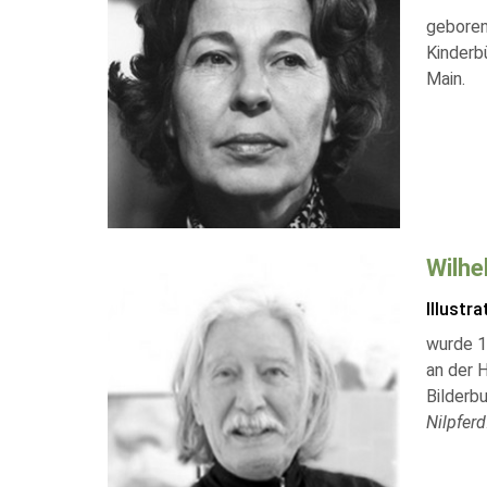
geboren
Kinderbü
Main.
Wilhe
Illustra
wurde 1
an der H
Bilderb
Nilpferd