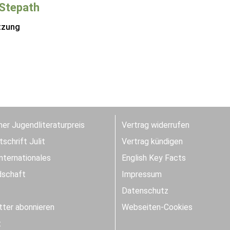
Stepath
tzung
er Jugendliteraturpreis
Vertrag widerrufen
schrift Julit
Vertrag kündigen
Internationales
English Key Facts
dschaft
Impressum
Datenschutz
ter abonnieren
Webseiten-Cookies
t