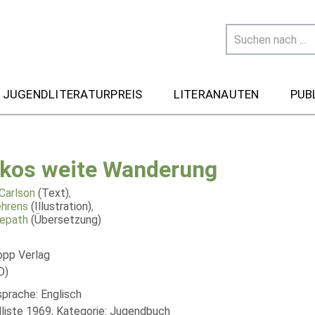
 JUGENDLITERATURPREIS
LITERANAUTEN
PUB
kos weite Wanderung
 Carlson
(Text)
,
hrens
(Illustration)
,
epath
(Übersetzung)
opp Verlag
D)
sprache: Englisch
liste 1969, Kategorie: Jugendbuch