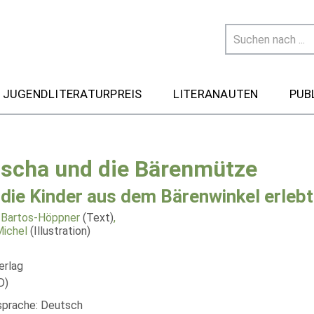
 JUGENDLITERATURPREIS
LITERANAUTEN
PUB
oscha und die Bärenmütze
die Kinder aus dem Bärenwinkel erleb
 Bartos-Höppner
(Text)
,
ichel
(Illustration)
erlag
D)
lsprache: Deutsch