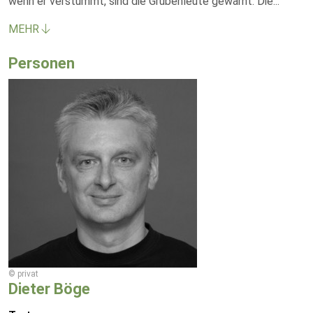
wenn er verstummt, sind die Grubenleute gewarnt: Die
...
MEHR
Personen
© privat
Dieter Böge