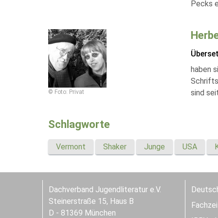
Pecks e
Herbe
Überse
haben si
Schrifts
sind sei
© Foto: Privat
Schlagworte
Vermont
Shaker
Junge
USA
Dachverband Jugendliteratur e.V.
Deutsch
Steinerstraße 15, Haus B
Fachzeit
D - 81369 München