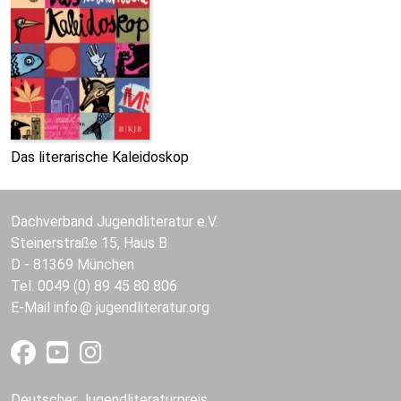
Das literarische Kaleidoskop
Dachverband Jugendliteratur e.V.
Steinerstraße 15, Haus B
D - 81369 München
Tel. 0049 (0) 89 45 80 806
E-Mail
info
jugendliteratur.org
Deutscher Jugendliteraturpreis