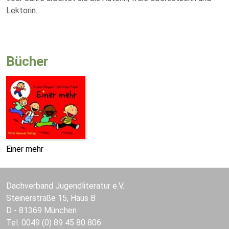
Lektorin.
Bücher
Einer mehr
Dachverband Jugendliteratur e.V.
Steinerstraße 15, Haus B
D - 81369 München
Tel. 0049 (0) 89 45 80 806