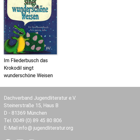
Im Fliederbusch das
Krokodil singt
wunderschöne Weisen
Dachverband Jugendliteratur e.V.
Steinerstraße 15, Haus B
D - 81369 München
Tel. 0049 (0) 89 45 80 806
E-Mail
info
jugendliteratur.org