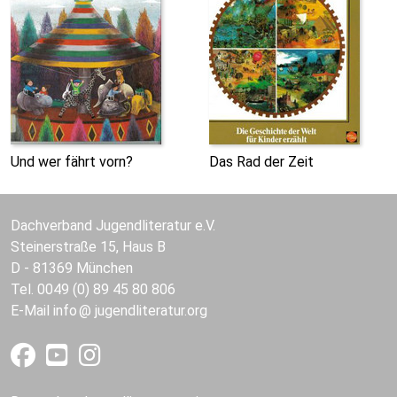
Und wer fährt vorn?
Das Rad der Zeit
Dachverband Jugendliteratur e.V.
Steinerstraße 15, Haus B
D - 81369 München
Tel. 0049 (0) 89 45 80 806
E-Mail
info
jugendliteratur.org