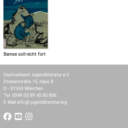
Bamse soll nicht fort
Dachverband Jugendliteratur e.V.
Steinerstraße 15, Haus B
D - 81369 München
Tel. 0049 (0) 89 45 80 806
E-Mail
info
jugendliteratur.org