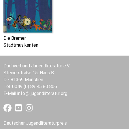
Die Bremer
Stadtmusikanten
Dachverband Jugendliteratur e.V.
Steinerstraße 15, Haus B
D - 81369 München
Tel. 0049 (0) 89 45 80 806
E-Mail
info
jugendliteratur.org
Deutscher Jugendliteraturpreis