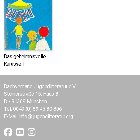
Das geheimnisvolle
Karussell
Dachverband Jugendliteratur e.V.
Steinerstraße 15, Haus B
D - 81369 München
Tel. 0049 (0) 89 45 80 806
E-Mail
info
jugendliteratur.org