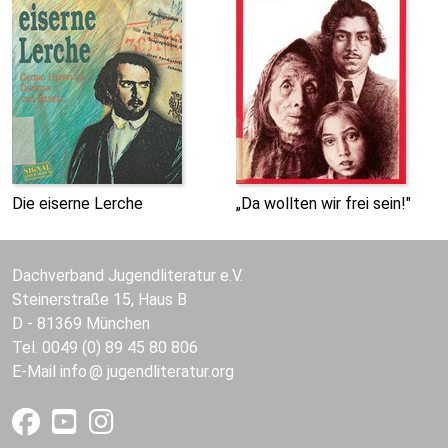
Die eiserne Lerche
„Da wollten wir frei sein!"
Dachverband Jugendliteratur e.V.
Steinerstraße 15, Haus B
D - 81369 München
Tel. 0049 (0) 89 45 80 806
E-Mail
info
jugendliteratur.org